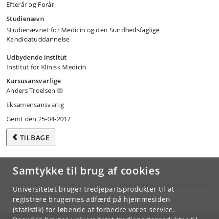
Efterår og Forår
Studienævn
Studienævnet for Medicin og den Sundhedsfaglige
Kandidatuddannelse
Udbydende institut
Institut for Klinisk Medicin
Kursusansvarlige
Anders Troelsen
Eksamensansvarlig
Gemt den 25-04-2017
TILBAGE
Samtykke til brug af cookies
Hvis du har spørgsmål til kurset, skal du henvende dig til din lokale
Universitetet bruger tredjepartsprodukter til at
studieadministration.
registrere brugernes adfærd på hjemmesiden
(statistik) for løbende at forbedre vores service.