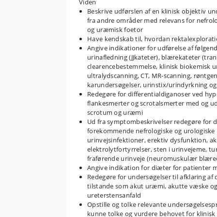
Viden
Beskrive udførslen af en klinisk objektiv u
fra andre områder med relevans for nefrol
og uræmisk foetor
Have kendskab til, hvordan rektalexplorat
Angive indikationer for udførelse af følge
urinafledning (JJkateter), blærekateter (tra
clearencebestemmelse, klinisk biokemisk u
ultralydscanning, CT, MR-scanning, røntgenu
karundersøgelser, urinstix/urindyrkning o
Redegøre for differentialdiganoser ved hyp
flankesmerter og scrotalsmerter med og u
scrotum og uræmi
Ud fra symptombeskrivelser redegøre for d
forekommende nefrologiske og urologiske li
urinvejsinfektioner, erektiv dysfunktion, a
elektrolytfortyrrelser, sten i urinvejeme, t
fraførende urinveje (neuromuskulær blæred
Angive indikation for diæter for patienter 
Redegøre for undersøgelser til afklaring 
tilstande som akut uræmi, akutte væske og 
ureterstensanfald
Opstille og tolke relevante undersøgelsesp
kunne tolke og vurdere behovet for klinisk 