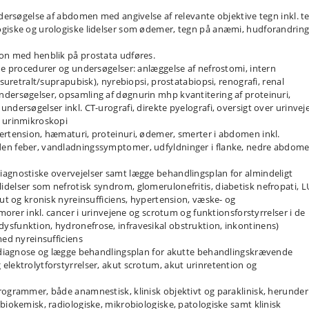
ndersøgelse af abdomen med angivelse af relevante objektive tegn inkl. t
ogiske og urologiske lidelser som ødemer, tegn på anæmi, hudforandrin
ion med henblik på prostata udføres.
nde procedurer og undersøgelser: anlæggelse af nefrostomi, intern
nsuretralt/​suprapubisk), nyrebiopsi, prostatabiopsi, renografi, renal
ndersøgelser, opsamling af døgnurin mhp kvantitering af proteinuri,
ndersøgelser inkl. CT-urografi, direkte pyelografi, oversigt over urinvej
g urinmikroskopi
ertension, hæmaturi, proteinuri, ødemer, smerter i abdomen inkl.
den feber, vandladningssymptomer, udfyldninger i flanke, nedre abdome
iagnostiske overvejelser samt lægge behandlingsplan for almindeligt
delser som nefrotisk syndrom, glomerulonefritis, diabetisk nefropati, L
kut og kronisk nyreinsufficiens, hypertension, væske- og
umorer inkl. cancer i urinvejene og scrotum og funktionsforstyrrelser i de
ysfunktion, hydronefrose, infravesikal obstruktion, inkontinens)
med nyreinsufficiens
af diagnose og lægge behandlingsplan for akutte behandlingskrævende
elektrolytforstyrrelser, akut scrotum, akut urinretention og
rogrammer, både anamnestisk, klinisk objektivt og paraklinisk, herunder
biokemisk, radiologiske, mikrobiologiske, patologiske samt klinisk