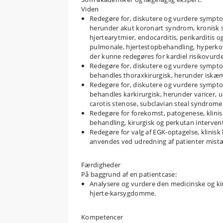
Viden
Redegøre for, diskutere og vurdere sympto
herunder akut koronart syndrom, kronisk st
hjertearytmier, endocarditis, perikarditis
pulmonale, hjertestopbehandling, hyperko
der kunne redegøres for kardiel risikovurd
Redegøre for, diskutere og vurdere sympto
behandles thoraxkirurgisk, herunder iskæ
Redegøre for, diskutere og vurdere sympto
behandles karkirurgisk, herunder varicer, u
carotis stenose, subclavian steal syndrom
Redegøre for forekomst, patogenese, klinis
behandling, kirurgisk og perkutan interve
Redegøre for valg af EGK-optagelse, klinisk
anvendes ved udredning af patienter mist
Færdigheder
På baggrund af en patientcase:
Analysere og vurdere den medicinske og ki
hjerte-karsygdomme.
Kompetencer