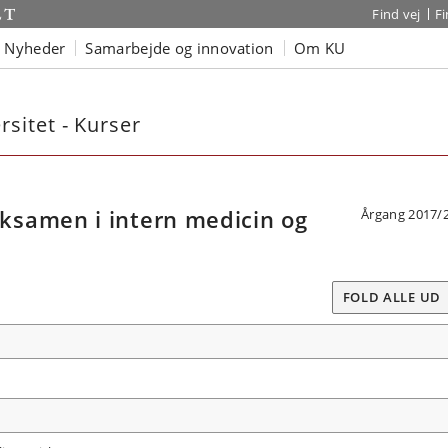
Find vej
F
Nyheder
Samarbejde og innovation
Om KU
sitet - Kurser
samen i intern medicin og
Årgang 2017/
FOLD ALLE UD