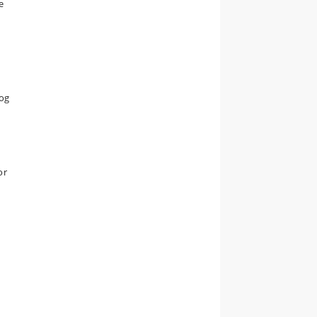
e
 og
or