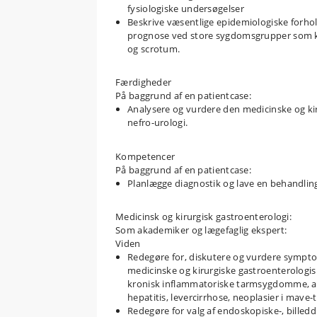
fysiologiske undersøgelser
Beskrive væsentlige epidemiologiske forh
prognose ved store sygdomsgrupper som kr
og scrotum.
Færdigheder
På baggrund af en patientcase:
Analysere og vurdere den medicinske og ki
nefro-urologi.
Kompetencer
På baggrund af en patientcase:
Planlægge diagnostik og lave en behandlin
Medicinsk og kirurgisk gastroenterologi:
Som akademiker og lægefaglig ekspert:
Viden
Redegøre for, diskutere og vurdere symptom
medicinske og kirurgiske gastroenterologi
kronisk inflammatoriske tarmsygdomme, aku
hepatitis, levercirrhose, neoplasier i mave
Redegøre for valg af endoskopiske-, billed