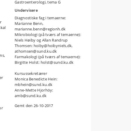
Gastroenterologi, tema G
Undervisere
Diagnostiske fag i temaerne:
r
Marianne Benn,
kal
marianne.benn@regionh.dk
Mikrobiologi (på tværs af temaerne):
Niels Høiby og Allan Randrup
Thomsen: hoiby@hoibyniels,dk,
athomsen@sund.ku.dk
ns,
Farmakologi (på tværs af temaerne):
Birgitte Holst: holst@sund.ku.dk
Kursussekretærer
er
Monica Benedicte Hein:
mbhein@sund.ku.dk
Anne-Mette Hjorhöy:
amb@sund.ku.dk
Gemt den 26-10-2017
or