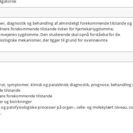
igatorisk
, diagnostik og behandling af almindeligt forekommende tilstande og
ldnere forekommende tilstande inden for hjertekarsygdomme,
ejenes sygdomme. Den studerende skal opnå forståelse for de
ologiske mekanismer, der ligger til grund for ovennævnte
st, symptomer, klinisk og paraklinisk diagnostik, prognose, behandling
e tilstande
ere forekommende tilstande
r og bivirkninger
og patofysiologiske processer på organ-, celle- og molekylært niveau, 
.