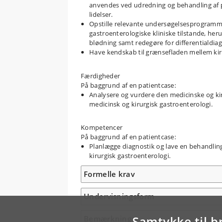
anvendes ved udredning og behandling af p
lidelser.
Opstille relevante undersøgelsesprogramme
gastroenterologiske kliniske tilstande, her
blødning samt redegøre for differentialdiag
Have kendskab til grænsefladen mellem kir
Færdigheder
På baggrund af en patientcase:
Analysere og vurdere den medicinske og ki
medicinsk og kirurgisk gastroenterologi.
Kompetencer
På baggrund af en patientcase:
Planlægge diagnostik og lave en behandlin
kirurgisk gastroenterologi.
Formelle krav
Undervisningsform
Samtykke til b
Bemærkninger