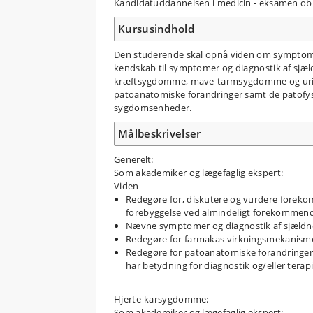
Kandidatuddannelsen i medicin - eksamen obl
Kursusindhold
Den studerende skal opnå viden om symptomer
kendskab til symptomer og diagnostik af sjæ
kræftsygdomme, mave-tarmsygdomme og urinv
patoanatomiske forandringer samt de patofysi
sygdomsenheder.
Målbeskrivelser
Generelt:
Som akademiker og lægefaglig ekspert:
Viden
Redegøre for, diskutere og vurdere forekom
forebyggelse ved almindeligt forekommend
Nævne symptomer og diagnostik af sjældn
Redegøre for farmakas virkningsmekanisme
Redegøre for patoanatomiske forandringer 
har betydning for diagnostik og/eller terapi
Hjerte-karsygdomme:
Som akademiker og lægefaglig ekspert: