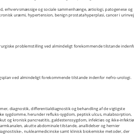
old, erhvervsmæssige og sociale sammenhænge, ætiologi, patogenese og
onisk uræmi, hypertension, benign prostatahyperplasi, cancer i urinve
rurgiske problemstilling ved almindeligt forekommende tilstande indenf
gsplan ved almindeligt forekommende tilstande indenfor nefro-urologi.
er, diagnostik, differentialdiagnostik og behandling af de vigtigste
ske sygdomme, herunder refluks-sygdom, peptisk ulcus, malabsorption,
t og kronisk pancreatitis, galdestenssygdom, infektiøs og ikke-infekti
-tarmkanalen, akutte abdominale tilstande, anallidelser og hernier
diagnostiske-, nuklearmedicinske samt klinisk biokemiske metoder, der