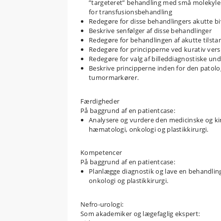
”targeteret” behandling med små molekyl
for transfusionsbehandling
Redegøre for disse behandlingers akutte b
Beskrive senfølger af disse behandlinger
Redegøre for behandlingen af akutte tilst
Redegøre for principperne ved kurativ vers
Redegøre for valg af billeddiagnostiske un
Beskrive principperne inden for den patol
tumormarkører.
Færdigheder
På baggrund af en patientcase:
Analysere og vurdere den medicinske og ki
hæmatologi, onkologi og plastikkirurgi.
Kompetencer
På baggrund af en patientcase:
Planlægge diagnostik og lave en behandli
onkologi og plastikkirurgi.
Nefro-urologi:
Som akademiker og lægefaglig ekspert: