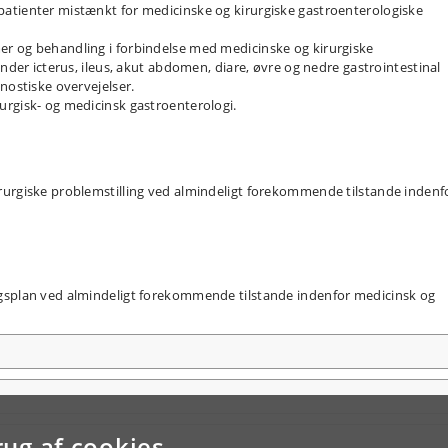
atienter mistænkt for medicinske og kirurgiske gastroenterologiske
r og behandling i forbindelse med medicinske og kirurgiske
under icterus, ileus, akut abdomen, diare, øvre og nedre gastrointestinal
nostiske overvejelser.
urgisk- og medicinsk gastroenterologi.
rurgiske problemstilling ved almindeligt forekommende tilstande indenf
gsplan ved almindeligt forekommende tilstande indenfor medicinsk og
rug af cookies