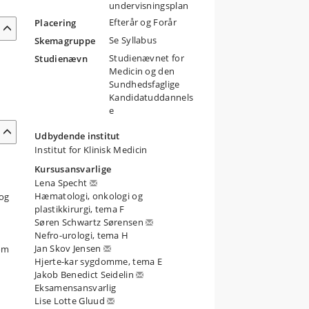
undervisningsplan
Efterår og Forår
Placering
Se Syllabus
Skemagruppe
Studienævnet for
Studienævn
Medicin og den
Sundhedsfaglige
Kandidatuddannels
e
Udbydende institut
Institut for Klinisk Medicin
Kursusansvarlige
Lena Specht
Hæmatologi, onkologi og
 og
plastikkirurgi, tema F
Søren Schwartz Sørensen
Nefro-urologi, tema H
Jan Skov Jensen
som
Hjerte-kar sygdomme, tema E
Jakob Benedict Seidelin
Eksamensansvarlig
Lise Lotte Gluud