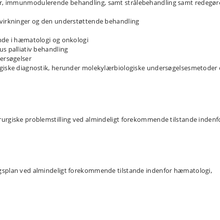
er, immunmodulerende behandling, samt strålebehandling samt redegør
ivirkninger og den understøttende behandling
ande i hæmatologi og onkologi
us palliativ behandling
dersøgelser
ogiske diagnostik, herunder molekylærbiologiske undersøgelsesmetoder
rurgiske problemstilling ved almindeligt forekommende tilstande indenf
ngsplan ved almindeligt forekommende tilstande indenfor hæmatologi,