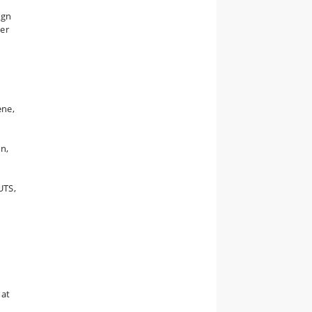
egn
ger
ene,
n,
UTS,
 at