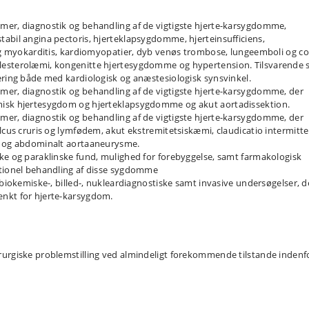
mer, diagnostik og behandling af de vigtigste hjerte-karsygdomme,
abil angina pectoris, hjerteklapsygdomme, hjerteinsufficiens,
 og myokarditis, kardiomyopatier, dyb venøs trombose, lungeemboli og co
lesterolæmi, kongenitte hjertesygdomme og hypertension. Tilsvarende s
ering både med kardiologisk og anæstesiologisk synsvinkel.
mer, diagnostik og behandling af de vigtigste hjerte-karsygdomme, der
misk hjertesygdom og hjerteklapsygdomme og akut aortadissektion.
mer, diagnostik og behandling af de vigtigste hjerte-karsygdomme, der
lcus cruris og lymfødem, akut ekstremitetsiskæmi, claudicatio intermitte
e og abdominalt aortaaneurysme.
ke og paraklinske fund, mulighed for forebyggelse, samt farmakologisk
ntionel behandling af disse sygdomme
 biokemiske-, billed-, nukleardiagnostiske samt invasive undersøgelser, d
ænkt for hjerte-karsygdom.
rurgiske problemstilling ved almindeligt forekommende tilstande indenf