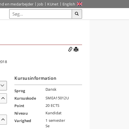
ind en medarbejder
Job
KUnet
English
2018
Kursusinformation
Dansk
Sprog
SMEA15012U
Kursuskode
20 ECTS
Point
Kandidat
Niveau
1 semester
Varighed
Se