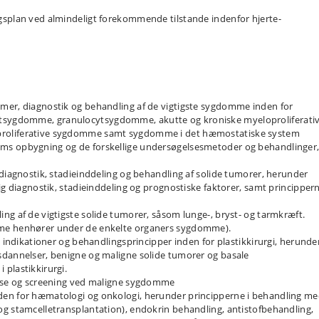
gsplan ved almindeligt forekommende tilstande indenfor hjerte-
mer, diagnostik og behandling af de vigtigste sygdomme inden for
sygdomme, granulocytsygdomme, akutte og kroniske myeloproliferati
proliferative sygdomme samt sygdomme i det hæmostatiske system
ms opbygning og de forskellige undersøgelsesmetoder og behandlinger
 diagnostik, stadieinddeling og behandling af solide tumorer, herunder
ig diagnostik, stadieinddeling og prognostiske faktorer, samt principper
ng af de vigtigste solide tumorer, såsom lunge-, bryst- og tarmkræft.
mme henhører under de enkelte organers sygdomme).
, indikationer og behandlingsprincipper inden for plastikkirurgi, herunde
sdannelser, benigne og maligne solide tumorer og basale
plastikkirurgi.
akse og screening ved maligne sygdomme
den for hæmatologi og onkologi, herunder principperne i behandling m
og stamcelletransplantation), endokrin behandling, antistofbehandling,