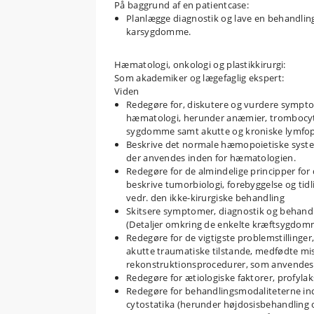
På baggrund af en patientcase:
Planlægge diagnostik og lave en behandlin
karsygdomme.
Hæmatologi, onkologi og plastikkirurgi:
Som akademiker og lægefaglig ekspert:
Viden
Redegøre for, diskutere og vurdere sympto
hæmatologi, herunder anæmier, trombocyt
sygdomme samt akutte og kroniske lymfo
Beskrive det normale hæmopoietiske syste
der anvendes inden for hæmatologien.
Redegøre for de almindelige principper for
beskrive tumorbiologi, forebyggelse og tidl
vedr. den ikke-kirurgiske behandling
Skitsere symptomer, diagnostik og behandli
(Detaljer omkring de enkelte kræftsygdo
Redegøre for de vigtigste problemstillinger
akutte traumatiske tilstande, medfødte mi
rekonstruktionsprocedurer, som anvendes i 
Redegøre for ætiologiske faktorer, profyl
Redegøre for behandlingsmodaliteterne in
cytostatika (herunder højdosisbehandling 