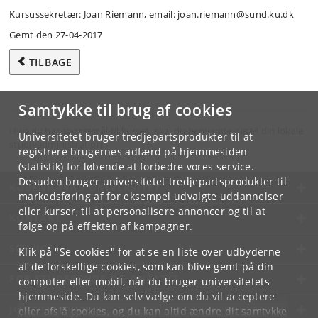
Kursussekretær: Joan Riemann, email: joan.riemann@sund.ku.dk
Gemt den 27-04-2017
TILBAGE
Samtykke til brug af cookies
Hvis du har spørgsmål til kurset, skal du henvende dig til din lokale
Universitetet bruger tredjepartsprodukter til at
studieadministration.
registrere brugernes adfærd på hjemmesiden
(statistik) for løbende at forbedre vores service.
Desuden bruger universitetet tredjepartsprodukter til
KØBENHAVNS UNIVERSITET
markedsføring af for eksempel udvalgte uddannelser
eller kurser, til at personalisere annoncer og til at
KONTAKT
følge op på effekten af kampagner.
SERVICES
Klik på "Se cookies" for at se en liste over udbyderne
af de forskellige cookies, som kan blive gemt på din
FOR STUDERENDE OG ANSATTE
computer eller mobil, når du bruger universitetets
hjemmeside. Du kan selv vælge om du vil acceptere
JOB OG KARRIERE
eller afslå cookies, og du kan altid ændre dit samtykke