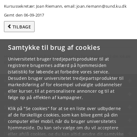
Kursussekretær: Joan Riemann, email: joan.riemann@sund.ku.dk
Gemt den 06-09-2017
TILBAGE
Samtykke til brug af cookies
Hvis du har spørgsmål til kurset, skal du henvende dig til din lokale
Universitetet bruger tredjepartsprodukter til at
studieadministration.
registrere brugernes adfærd på hjemmesiden
(statistik) for løbende at forbedre vores service.
Desuden bruger universitetet tredjepartsprodukter til
KØBENHAVNS UNIVERSITET
markedsføring af for eksempel udvalgte uddannelser
eller kurser, til at personalisere annoncer og til at
KONTAKT
følge op på effekten af kampagner.
SERVICES
Klik på "Se cookies" for at se en liste over udbyderne
af de forskellige cookies, som kan blive gemt på din
FOR STUDERENDE OG ANSATTE
computer eller mobil, når du bruger universitetets
hjemmeside. Du kan selv vælge om du vil acceptere
JOB OG KARRIERE
eller afslå cookies, og du kan altid ændre dit samtykke