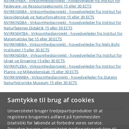
NVIRKIFRBA - Virksomhedsprojekt - hovedvejleder fra Institut for
Fødevare- og Ressourceøkonomi 15 eller 30 ECTS
NVIRKIGNBA - Virksomhedsprojekt - hovedvejleder fra Institut for
Geovidenskab og Naturforvaltning 15 eller 30 ECTS
NVIRKINDBA - Virksomhedsprojekt - hovedvejleder fra Institut for
Naturfagenes Didaktik 15 eller 30 ECTS
NVIRKMATBA - Virksomhedsprojekt - hovedvejleder fra Institut for
Matematiske fag 15 eller 30 ECTS
NVIRKNBIBA - Virksomhedsprojekt - hovedvejleder fra Niels Bohr
Institutet 15 eller 30 ECTS
NVIRKNEXBA - Virksomhedsprojekt - hovedvejleder fra Institut for
Idræt og Ernæring 15 eller 30 ECTS
NVIRKPLEBA - Virksomhedsprojekt - hovedvejleder fra Institut for
Plante- og Miljøvidenskab 15 eller 30 ECTS
NVIRKSNMBA - Virksomhedsprojekt - hovedvejleder fra Statens
Naturhistoriske Museum 15 eller 30 ECTS
Samtykke til brug af cookies
Hvis du har spørgsmål til kurset, skal du henvende dig til din lokale
Universitetet bruger tredjepartsprodukter til at
studieadministration.
registrere brugernes adfærd på hjemmesiden
(statistik) for løbende at forbedre vores service.
Desuden bruger universitetet tredjepartsprodukter til