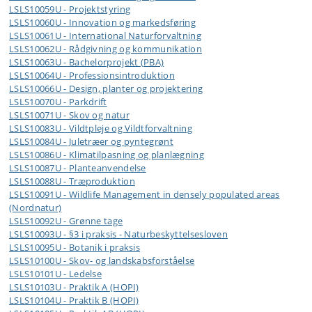
LSLS10059U - Projektstyring
LSLS10060U - Innovation og markedsføring
LSLS10061U - International Naturforvaltning
LSLS10062U - Rådgivning og kommunikation
LSLS10063U - Bachelorprojekt (PBA)
LSLS10064U - Professionsintroduktion
LSLS10066U - Design, planter og projektering
LSLS10070U - Parkdrift
LSLS10071U - Skov og natur
LSLS10083U - Vildtpleje og Vildtforvaltning
LSLS10084U - Juletræer og pyntegrønt
LSLS10086U - Klimatilpasning og planlægning
LSLS10087U - Planteanvendelse
LSLS10088U - Træproduktion
LSLS10091U - Wildlife Management in densely populated areas
(Nordnatur)
LSLS10092U - Grønne tage
LSLS10093U - §3 i praksis - Naturbeskyttelsesloven
LSLS10095U - Botanik i praksis
LSLS10100U - Skov- og landskabsforståelse
LSLS10101U - Ledelse
LSLS10103U - Praktik A (HOPI)
LSLS10104U - Praktik B (HOPI)