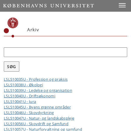
Toggle
Arkiv
Søg
LSLS10035U - Profession og praksis
LSLS10038U - Økologi
LSLS10039U - Ledelse og organisation
LSLS10040U - Driftsøkonomi
LSLS10041U - Jura
LSLS10045U - Byens grønne områder
LSLS10046U - Skovdyrkning
LSLS10047U - Natur- og landskabspleje
LSLS10056U - Skovdrift og Samfund
LSLS10057U - Naturforvaltning og samfund