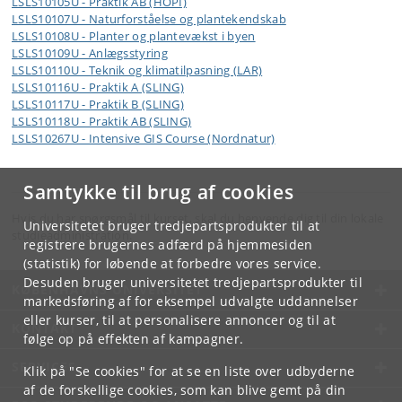
LSLS10105U - Praktik AB (HOPI)
LSLS10107U - Naturforståelse og plantekendskab
LSLS10108U - Planter og plantevækst i byen
LSLS10109U - Anlægsstyring
LSLS10110U - Teknik og klimatilpasning (LAR)
LSLS10116U - Praktik A (SLING)
LSLS10117U - Praktik B (SLING)
LSLS10118U - Praktik AB (SLING)
LSLS10267U - Intensive GIS Course (Nordnatur)
Samtykke til brug af cookies
Hvis du har spørgsmål til kurset, skal du henvende dig til din lokale
Universitetet bruger tredjepartsprodukter til at
studieadministration.
registrere brugernes adfærd på hjemmesiden
(statistik) for løbende at forbedre vores service.
Desuden bruger universitetet tredjepartsprodukter til
KØBENHAVNS UNIVERSITET
markedsføring af for eksempel udvalgte uddannelser
eller kurser, til at personalisere annoncer og til at
KONTAKT
følge op på effekten af kampagner.
SERVICES
Klik på "Se cookies" for at se en liste over udbyderne
af de forskellige cookies, som kan blive gemt på din