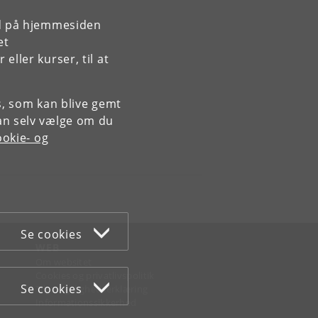
rd på hjemmesiden
et
ller kurser, til at
es, som kan blive gemt
an selv vælge om du
okie- og
Se cookies
WEB
Om websitet
Cookies og privatlivspolitik
Se cookies
Tilgængelighedserklæring
Informationssikkerhed