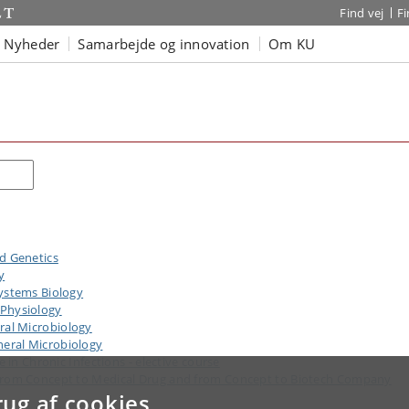
Find vej
F
Nyheder
Samarbejde og innovation
Om KU
Søg
d Genetics
y
ystems Biology
Physiology
al Microbiology
eral Microbiology
 in Chronic Infections - elective course
From Concept to Medical Drug and from Concept to Biotech Company
rug af cookies