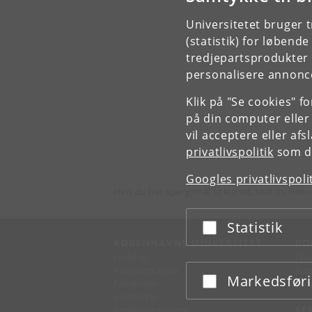
Universitetet bruger 
(statistik) for løbend
tredjepartsprodukter t
personalisere annonce
Klik på "Se cookies" f
på din computer eller
vil acceptere eller af
privatlivspolitik
som du
Googles privatlivspoli
Hvis du har spørgsmål til kurset, skal du henv
Statistik
Acceptér eller afslå
KØBENHAVNS UNIVERSITET
KO
Ledelse
Fin
Administration
Fin
Markedsfør
Acceptér eller afslå
Fakulteter
Kon
Institutter
Forskningscentre
SE