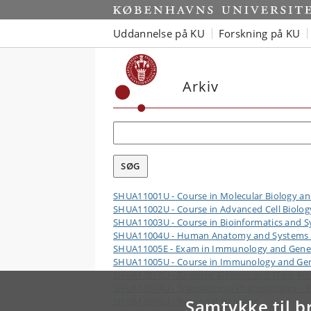
Uddannelse på KU
Forskning på KU
Arkiv
SHUA11001U - Course in Molecular Biology an
SHUA11002U - Course in Advanced Cell Biolog
SHUA11003U - Course in Bioinformatics and S
SHUA11004U - Human Anatomy and Systems 
SHUA11005E - Exam in Immunology and Gener
SHUA11005U - Course in Immunology and Gen
SHUA11013U - Bacterial Biofilms and Their Role
SHUA11014U - Translational Pharmacology - 
SHUA11018U - Neuronal Signaling
Samtykke til b