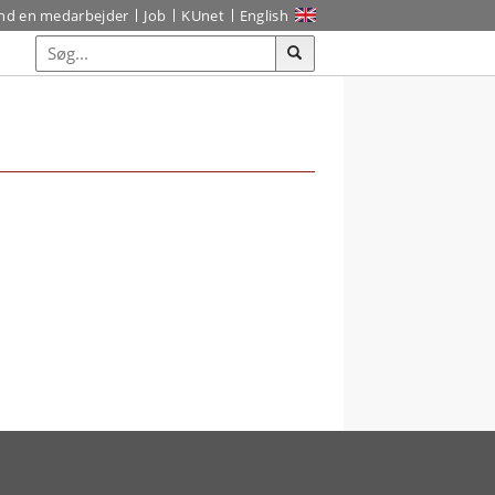
ind en medarbejder
Job
KUnet
English