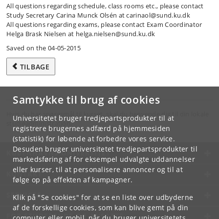
All questions regarding schedule, class rooms etc., please contact
Study Secretary Carina Munck Olsén at carinaol@sund.ku.dk
All questions regarding exams, please contact Exam Coordinator
Helga Brask Nielsen at helga.nielsen@sund.ku.dk
Saved on the 04-05-2015
TILBAGE
Samtykke til brug af cookies
Hvis du har spørgsmål til kurset, skal du henvende dig til din lokale
Universitetet bruger tredjepartsprodukter til at
studieadministration.
registrere brugernes adfærd på hjemmesiden
(statistik) for løbende at forbedre vores service.
Desuden bruger universitetet tredjepartsprodukter til
KØBENHAVNS UNIVERSITET
markedsføring af for eksempel udvalgte uddannelser
eller kurser, til at personalisere annoncer og til at
KONTAKT
følge op på effekten af kampagner.
SERVICES
Klik på "Se cookies" for at se en liste over udbyderne
af de forskellige cookies, som kan blive gemt på din
FOR STUDERENDE OG ANSATTE
computer eller mobil, når du bruger universitetets