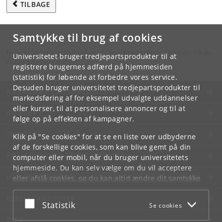
TILBAGE
Samtykke til brug af cookies
Hvis du har spørgsmål til kurset, skal du henvende dig til din lokale
Universitetet bruger tredjepartsprodukter til at
studieadministration.
registrere brugernes adfærd på hjemmesiden
(statistik) for løbende at forbedre vores service.
Desuden bruger universitetet tredjepartsprodukter til
KØBENHAVNS UNIVERSITET
markedsføring af for eksempel udvalgte uddannelser
eller kurser, til at personalisere annoncer og til at
KONTAKT
følge op på effekten af kampagner.
SERVICES
Klik på "Se cookies" for at se en liste over udbyderne
af de forskellige cookies, som kan blive gemt på din
FOR STUDERENDE OG ANSATTE
computer eller mobil, når du bruger universitetets
hjemmeside. Du kan selv vælge om du vil acceptere
JOB OG KARRIERE
eller afslå cookies, og du kan altid ændre dit samtykke
under
Cookie- og privatlivspolitik
som du finder i
NØDSITUATIONER
bunden af hver side.
Acceptér eller afslå
Statistik
Se cookies
Googles privatlivspolitik
WEB