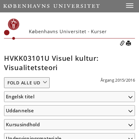
Toggle
Københavns Universitet - Kurser
HVKK03101U Visuel kultur:
Visualitetsteori
Årgang 2015/2016
FOLD ALLE UD
Engelsk titel
Uddannelse
Kursusindhold
Undervisningsmateriale