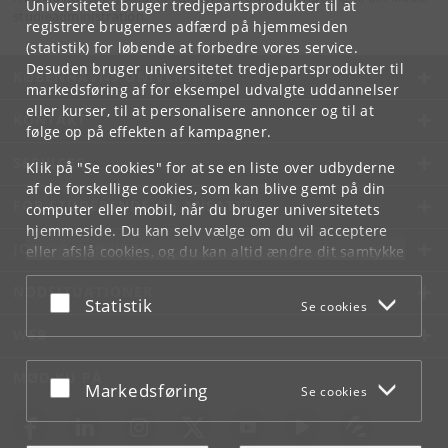
Universitetet bruger tredjepartsprodukter til at
studieadministration.
registrere brugernes adfærd på hjemmesiden
(statistik) for løbende at forbedre vores service.
Desuden bruger universitetet tredjepartsprodukter til
KØBENHAVNS UNIVERSITET
markedsføring af for eksempel udvalgte uddannelser
eller kurser, til at personalisere annoncer og til at
KONTAKT
følge op på effekten af kampagner.
SERVICES
Klik på "Se cookies" for at se en liste over udbyderne
af de forskellige cookies, som kan blive gemt på din
FOR STUDERENDE OG ANSATTE
computer eller mobil, når du bruger universitetets
hjemmeside. Du kan selv vælge om du vil acceptere
JOB OG KARRIERE
eller afslå cookies, og du kan altid ændre dit samtykke
under
Cookie- og privatlivspolitik
som du finder i
NØDSITUATIONER
bunden af hver side.
Acceptér eller afslå
Statistik
Se cookies
Googles privatlivspolitik
WEB
MØD KU PÅ
Acceptér eller afslå
Markedsføring
Se cookies