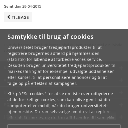
Gemt den 29-04-2015
TILBAGE
Samtykke til brug af cookies
Hvis du har spørgsmål til kurset, skal du henvende dig til din lokale
Universitetet bruger tredjepartsprodukter til at
studieadministration.
registrere brugernes adfærd på hjemmesiden
(statistik) for løbende at forbedre vores service.
Desuden bruger universitetet tredjepartsprodukter til
KØBENHAVNS UNIVERSITET
markedsføring af for eksempel udvalgte uddannelser
eller kurser, til at personalisere annoncer og til at
KONTAKT
følge op på effekten af kampagner.
SERVICES
Klik på "Se cookies" for at se en liste over udbyderne
af de forskellige cookies, som kan blive gemt på din
FOR STUDERENDE OG ANSATTE
computer eller mobil, når du bruger universitetets
hjemmeside. Du kan selv vælge om du vil acceptere
JOB OG KARRIERE
eller afslå cookies, og du kan altid ændre dit samtykke
under
Cookie- og privatlivspolitik
som du finder i