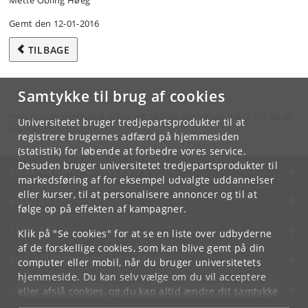
Mette Obling Høeg
Gemt den 12-01-2016
TILBAGE
Samtykke til brug af cookies
Hvis du har spørgsmål til kurset, skal du henvende dig til din lokale
Universitetet bruger tredjepartsprodukter til at
studieadministration.
registrere brugernes adfærd på hjemmesiden
(statistik) for løbende at forbedre vores service.
Desuden bruger universitetet tredjepartsprodukter til
KØBENHAVNS UNIVERSITET
markedsføring af for eksempel udvalgte uddannelser
eller kurser, til at personalisere annoncer og til at
KONTAKT
følge op på effekten af kampagner.
SERVICES
Klik på "Se cookies" for at se en liste over udbyderne
af de forskellige cookies, som kan blive gemt på din
FOR STUDERENDE OG ANSATTE
computer eller mobil, når du bruger universitetets
hjemmeside. Du kan selv vælge om du vil acceptere
JOB OG KARRIERE
eller afslå cookies, og du kan altid ændre dit samtykke
under
Cookie- og privatlivspolitik
som du finder i