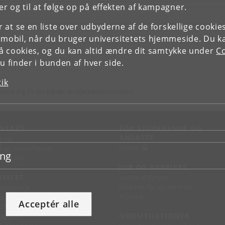
r og til at følge op på effekten af kampagner.
or at se en liste over udbyderne af de forskellige cooki
 mobil, når du bruger universitetets hjemmeside. Du k
slå cookies, og du kan altid ændre dit samtykke under
Co
 finder i bunden af hver side.
tik
ende dig til din lokale studieadministration.
NTAKT
FOR STUDERENDE OG
ANSATTE
d vej
KUnet
d en medarbejder
ing
takt KU
JOB OG KARRIERE
RVICES
Ledige stillinger
Jobbank for studerende
sseservice
Alumne
ignguide
Acceptér alle
chandise
NØDSITUATIONER
support