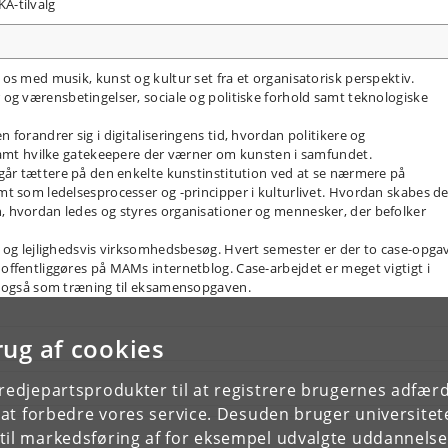
A-tilvalg
os med musik, kunst og kultur set fra et organisatorisk perspektiv.
 og værensbetingelser, sociale og politiske forhold samt teknologiske
forandrer sig i digitaliseringens tid, hvordan politikere og
 samt hvilke gatekeepere der værner om kunsten i samfundet.
 går tættere på den enkelte kunstinstitution ved at se nærmere på
t som ledelsesprocesser og -principper i kulturlivet. Hvordan skabes d
 hvordan ledes og styres organisationer og mennesker, der befolker
 og lejlighedsvis virksomhedsbesøg. Hvert semester er der to case-opgav
ffentliggøres på MAMs internetblog. Case-arbejdet er meget vigtigt i
r også som træning til eksamensopgaven.
rug af cookies
tredjepartsprodukter til at registrere brugernes adfæ
e at forbedre vores service. Desuden bruger universitet
il markedsføring af for eksempel udvalgte uddannelser e