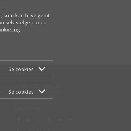
es, som kan blive gemt
an selv vælge om du
okie- og
Se cookies
WEB
Om websitet
Cookies og privatlivspolitik
Se cookies
Tilgængelighedserklæring
Informationssikkerhed
MØD KU PÅ