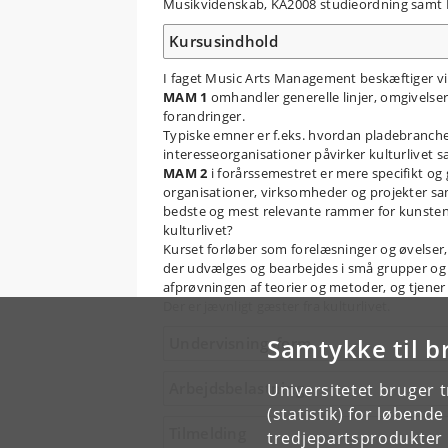
Musikvidenskab, KA2008 studieordning samt K
Kursusindhold
I faget Music Arts Management beskæftiger vi 
MAM 1
omhandler generelle linjer, omgivelser
forandringer.
Typiske emner er f.eks. hvordan pladebranchen 
interesseorganisationer påvirker kulturlivet
MAM 2
i forårssemestret er mere specifikt og
organisationer, virksomheder og projekter sam
bedste og mest relevante rammer for kunsten,
kulturlivet?
Kurset forløber som forelæsninger og øvelser,
der udvælges og bearbejdes i små grupper og o
afprøvningen af teorier og metoder, og tjene
Der er jævnligt gæster fra kulturlivet.
Samtykke til b
Undervisningsform
Arbejdsbelastning
Universitetet bruger 
(statistik) for løbend
Tilmelding
tredjepartsprodukter t