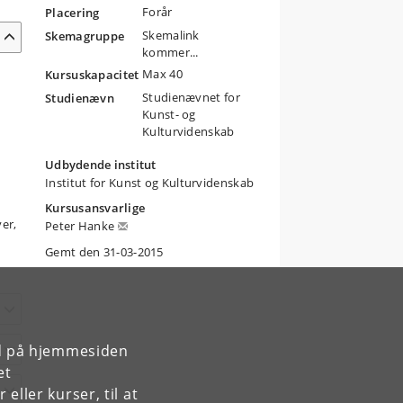
Forår
Placering
Skemalink
Skemagruppe
kommer...
Max 40
Kursuskapacitet
Studienævnet for
Studienævn
Kunst- og
Kulturvidenskab
Udbydende institut
e
Institut for Kunst og Kulturvidenskab
Kursusansvarlige
er,
Peter Hanke
Gemt den 31-03-2015
rd på hjemmesiden
et
ller kurser, til at