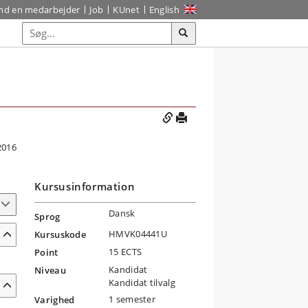
ind en medarbejder
Job
KUnet
English
2016
Kursusinformation
Dansk
Sprog
HMVK04441U
Kursuskode
15 ECTS
Point
Kandidat
Niveau
Kandidat tilvalg
1 semester
Varighed