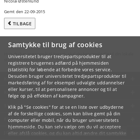
Nicolai Østenlund
Gemt den 22-09-2015
TILBAGE
Samtykke til brug af cookies
Hvis du har spørgsmål til kurset, skal du henvende dig til din lokale
Universitetet bruger tredjepartsprodukter til at
studieadministration.
registrere brugernes adfærd på hjemmesiden
(statistik) for løbende at forbedre vores service.
Desuden bruger universitetet tredjepartsprodukter til
KØBENHAVNS UNIVERSITET
markedsføring af for eksempel udvalgte uddannelser
eller kurser, til at personalisere annoncer og til at
KONTAKT
følge op på effekten af kampagner.
SERVICES
Klik på "Se cookies" for at se en liste over udbyderne
af de forskellige cookies, som kan blive gemt på din
FOR STUDERENDE OG ANSATTE
computer eller mobil, når du bruger universitetets
hjemmeside. Du kan selv vælge om du vil acceptere
JOB OG KARRIERE
eller afslå cookies, og du kan altid ændre dit samtykke
under
Cookie- og privatlivspolitik
som du finder i