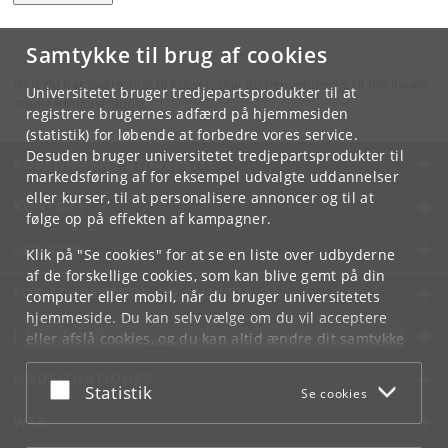
Samtykke til brug af cookies
Hvis du har spørgsmål til kurset, skal du henvende dig til din lokale
Universitetet bruger tredjepartsprodukter til at
studieadministration.
registrere brugernes adfærd på hjemmesiden
(statistik) for løbende at forbedre vores service.
Desuden bruger universitetet tredjepartsprodukter til
KØBENHAVNS UNIVERSITET
markedsføring af for eksempel udvalgte uddannelser
eller kurser, til at personalisere annoncer og til at
KONTAKT
følge op på effekten af kampagner.
SERVICES
Klik på "Se cookies" for at se en liste over udbyderne
af de forskellige cookies, som kan blive gemt på din
FOR STUDERENDE OG ANSATTE
computer eller mobil, når du bruger universitetets
hjemmeside. Du kan selv vælge om du vil acceptere
JOB OG KARRIERE
eller afslå cookies, og du kan altid ændre dit samtykke
under
Cookie- og privatlivspolitik
som du finder i
NØDSITUATIONER
bunden af hver side.
Acceptér eller afslå
Statistik
Se cookies
Googles privatlivspolitik
WEB