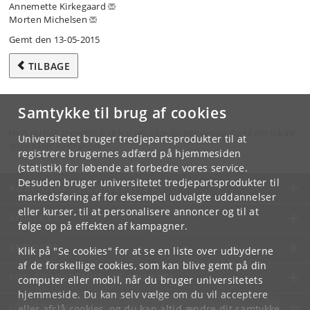
Annemette Kirkegaard
Morten Michelsen
Gemt den 13-05-2015
TILBAGE
Samtykke til brug af cookies
Hvis du har spørgsmål til kurset, skal du henvende dig til din lokale
Universitetet bruger tredjepartsprodukter til at
studieadministration.
registrere brugernes adfærd på hjemmesiden
(statistik) for løbende at forbedre vores service.
Desuden bruger universitetet tredjepartsprodukter til
KØBENHAVNS UNIVERSITET
markedsføring af for eksempel udvalgte uddannelser
eller kurser, til at personalisere annoncer og til at
KONTAKT
følge op på effekten af kampagner.
SERVICES
Klik på "Se cookies" for at se en liste over udbyderne
af de forskellige cookies, som kan blive gemt på din
FOR STUDERENDE OG ANSATTE
computer eller mobil, når du bruger universitetets
hjemmeside. Du kan selv vælge om du vil acceptere
JOB OG KARRIERE
eller afslå cookies, og du kan altid ændre dit samtykke