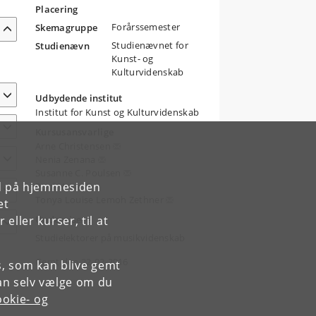
Placering
Forårssemester
Skemagruppe
Studienævnet for
Studienævn
Kunst- og
Kulturvidenskab
Udbydende institut
Institut for Kunst og Kulturvidenskab
Kursusansvarlige
Arne Christensen
Nenia Zenana
Susanne C. Poulsen
rd på hjemmesiden
Poul Heise
Tonya Louise Lemoh Zethner
et
ller kurser, til at
Undervisere
Studielektorer på musikvidenskab
Gemt den 22-02-2016
es, som kan blive gemt
an selv vælge om du
okie- og