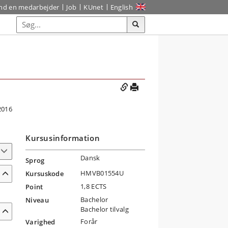
ind en medarbejder
Job
KUnet
English
2016
Kursusinformation
Dansk
Sprog
HMVB01554U
Kursuskode
1,8 ECTS
Point
Bachelor
Niveau
Bachelor tilvalg
Forår
Varighed