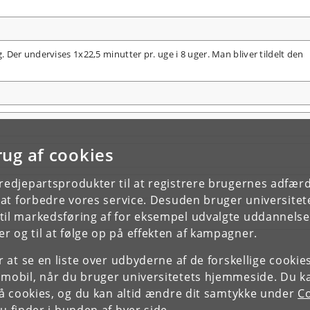
Der undervises 1x22,5 minutter pr. uge i 8 uger. Man bliver tildelt den
rug af cookies
tredjepartsprodukter til at registrere brugernes adfæ
e at forbedre vores service. Desuden bruger universitet
il markedsføring af for eksempel udvalgte uddannelser e
r og til at følge op på effekten af kampagner.
or at se en liste over udbyderne af de forskellige cooki
 mobil, når du bruger universitetets hjemmeside. Du k
slå cookies, og du kan altid ændre dit samtykke under
Co