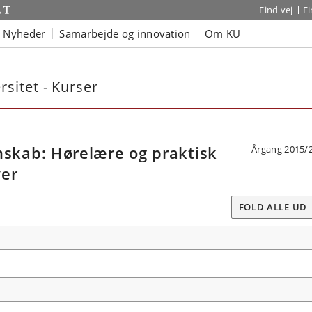
Find vej
F
Nyheder
Samarbejde og innovation
Om KU
sitet - Kurser
kab: Hørelære og praktisk
Årgang 2015/
ver
FOLD ALLE UD