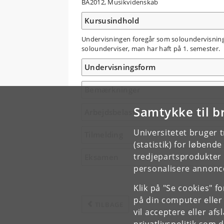
BA2012, Musikvidenskab
Kursusindhold
Undervisningen foregår som soloundervisning. 
solounderviser, man har haft på 1. semester.
Undervisningsform
Bemærkninger
Samtykke til b
Arbejdsbelastning
Universitetet bruger 
Tilmelding
(statistik) for løbend
tredjepartsprodukter t
Eksamen
personalisere annonce
Klik på "Se cookies" f
på din computer eller
TILBAGE
vil acceptere eller af