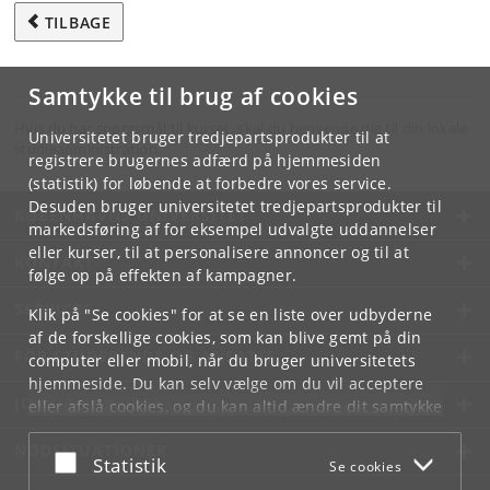
TILBAGE
Samtykke til brug af cookies
Hvis du har spørgsmål til kurset, skal du henvende dig til din lokale
Universitetet bruger tredjepartsprodukter til at
studieadministration.
registrere brugernes adfærd på hjemmesiden
(statistik) for løbende at forbedre vores service.
Desuden bruger universitetet tredjepartsprodukter til
KØBENHAVNS UNIVERSITET
markedsføring af for eksempel udvalgte uddannelser
eller kurser, til at personalisere annoncer og til at
KONTAKT
følge op på effekten af kampagner.
SERVICES
Klik på "Se cookies" for at se en liste over udbyderne
af de forskellige cookies, som kan blive gemt på din
FOR STUDERENDE OG ANSATTE
computer eller mobil, når du bruger universitetets
hjemmeside. Du kan selv vælge om du vil acceptere
JOB OG KARRIERE
eller afslå cookies, og du kan altid ændre dit samtykke
under
Cookie- og privatlivspolitik
som du finder i
NØDSITUATIONER
bunden af hver side.
Acceptér eller afslå
Statistik
Se cookies