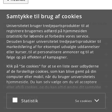
Samtykke til brug af cookies
Hvis du har spørgsmål til kurset, skal du henvende dig til din lokale
Universitetet bruger tredjepartsprodukter til at
studieadministration.
registrere brugernes adfærd på hjemmesiden
(statistik) for løbende at forbedre vores service.
Desuden bruger universitetet tredjepartsprodukter til
KØBENHAVNS UNIVERSITET
markedsføring af for eksempel udvalgte uddannelser
eller kurser, til at personalisere annoncer og til at
KONTAKT
følge op på effekten af kampagner.
SERVICES
Klik på "Se cookies" for at se en liste over udbyderne
af de forskellige cookies, som kan blive gemt på din
FOR STUDERENDE OG ANSATTE
computer eller mobil, når du bruger universitetets
hjemmeside. Du kan selv vælge om du vil acceptere
JOB OG KARRIERE
eller afslå cookies, og du kan altid ændre dit samtykke
under
Cookie- og privatlivspolitik
som du finder i
NØDSITUATIONER
bunden af hver side.
Acceptér eller afslå
Statistik
Se cookies
Googles privatlivspolitik
WEB