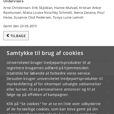
Undervisere
Arne Christensen, Erik Skjoldan, Hanne Mulvad, Kristian Anker
Rasmussen, Maria Louise Nicschky Schmidt, Nenia Zenana, Poul
Heise, Susanne Clod Pedersen, Tonya Luise Lemoh
Gemt den 23-03-2015
TILBAGE
Samtykke til brug af cookies
Hvis du har spørgsmål til kurset, skal du henvende dig til din lokale
Universitetet bruger tredjepartsprodukter til at
studieadministration.
registrere brugernes adfærd på hjemmesiden
(statistik) for løbende at forbedre vores service.
Desuden bruger universitetet tredjepartsprodukter til
KØBENHAVNS UNIVERSITET
markedsføring af for eksempel udvalgte uddannelser
eller kurser, til at personalisere annoncer og til at
KONTAKT
følge op på effekten af kampagner.
SERVICES
Klik på "Se cookies" for at se en liste over udbyderne
af de forskellige cookies, som kan blive gemt på din
FOR STUDERENDE OG ANSATTE