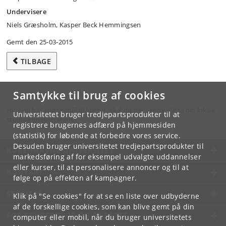
Undervisere
Niels Græsholm, Kasper Beck Hemmingsen
Gemt den 25-03-2015
TILBAGE
Samtykke til brug af cookies
Hvis du har spørgsmål til kurset, skal du henvende dig til din lokale
Universitetet bruger tredjepartsprodukter til at
studieadministration.
registrere brugernes adfærd på hjemmesiden
(statistik) for løbende at forbedre vores service.
Desuden bruger universitetet tredjepartsprodukter til
KØBENHAVNS UNIVERSITET
markedsføring af for eksempel udvalgte uddannelser
eller kurser, til at personalisere annoncer og til at
KONTAKT
følge op på effekten af kampagner.
SERVICES
Klik på "Se cookies" for at se en liste over udbyderne
af de forskellige cookies, som kan blive gemt på din
FOR STUDERENDE OG ANSATTE
computer eller mobil, når du bruger universitetets