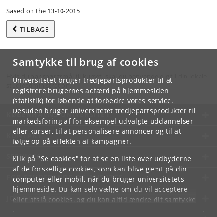
Saved on the 13-10-2015
TILBAGE
Samtykke til brug af cookies
Hvis du har spørgsmål til kurset, skal du henvende dig til din lokale
Universitetet bruger tredjepartsprodukter til at
studieadministration.
registrere brugernes adfærd på hjemmesiden
(statistik) for løbende at forbedre vores service.
Desuden bruger universitetet tredjepartsprodukter til
KØBENHAVNS UNIVERSITET
markedsføring af for eksempel udvalgte uddannelser
eller kurser, til at personalisere annoncer og til at
KONTAKT
følge op på effekten af kampagner.
SERVICES
Klik på "Se cookies" for at se en liste over udbyderne
af de forskellige cookies, som kan blive gemt på din
FOR STUDERENDE OG ANSATTE
computer eller mobil, når du bruger universitetets
hjemmeside. Du kan selv vælge om du vil acceptere
JOB OG KARRIERE
eller afslå cookies, og du kan altid ændre dit samtykke
under
Cookie- og privatlivspolitik
som du finder i