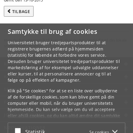
Gemt den 13-10-2015
TILBAGE
Samtykke til brug af cookies
Hvis du har spørgsmål til kurset, skal du henvende dig til din lokale
Universitetet bruger tredjepartsprodukter til at
studieadministration.
registrere brugernes adfærd på hjemmesiden
(statistik) for løbende at forbedre vores service.
Desuden bruger universitetet tredjepartsprodukter til
KØBENHAVNS UNIVERSITET
markedsføring af for eksempel udvalgte uddannelser
eller kurser, til at personalisere annoncer og til at
KONTAKT
følge op på effekten af kampagner.
SERVICES
Klik på "Se cookies" for at se en liste over udbyderne
af de forskellige cookies, som kan blive gemt på din
FOR STUDERENDE OG ANSATTE
computer eller mobil, når du bruger universitetets
hjemmeside. Du kan selv vælge om du vil acceptere
JOB OG KARRIERE
eller afslå cookies, og du kan altid ændre dit samtykke
under
Cookie- og privatlivspolitik
som du finder i
NØDSITUATIONER
bunden af hver side.
Acceptér eller afslå
Statistik
Se cookies