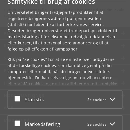
Samtykke til brug af cookies
Hvis du har spørgsmål til kurset, skal du henvende dig til din lokale
Universitetet bruger tredjepartsprodukter til at
studieadministration.
registrere brugernes adfærd på hjemmesiden
(statistik) for løbende at forbedre vores service.
Desuden bruger universitetet tredjepartsprodukter til
KØBENHAVNS UNIVERSITET
markedsføring af for eksempel udvalgte uddannelser
eller kurser, til at personalisere annoncer og til at
KONTAKT
følge op på effekten af kampagner.
SERVICES
Klik på "Se cookies" for at se en liste over udbyderne
af de forskellige cookies, som kan blive gemt på din
FOR STUDERENDE OG ANSATTE
computer eller mobil, når du bruger universitetets
hjemmeside. Du kan selv vælge om du vil acceptere
JOB OG KARRIERE
eller afslå cookies, og du kan altid ændre dit samtykke
under
Cookie- og privatlivspolitik
som du finder i
NØDSITUATIONER
bunden af hver side.
Acceptér eller afslå
Statistik
Se cookies
Googles privatlivspolitik
WEB
MØD KU PÅ
Acceptér eller afslå
Markedsføring
Se cookies