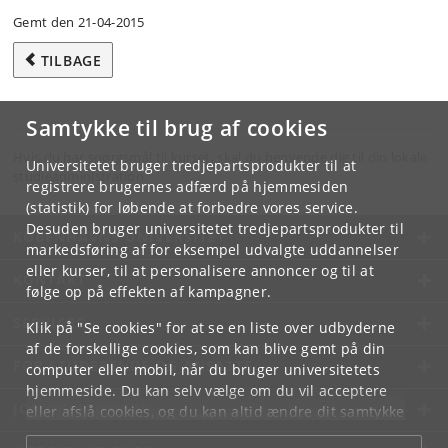
Gemt den 21-04-2015
TILBAGE
Samtykke til brug af cookies
Hvis du har spørgsmål til kurset, skal du henvende dig til din lokale
Universitetet bruger tredjepartsprodukter til at
studieadministration.
registrere brugernes adfærd på hjemmesiden
(statistik) for løbende at forbedre vores service.
Desuden bruger universitetet tredjepartsprodukter til
KØBENHAVNS UNIVERSITET
markedsføring af for eksempel udvalgte uddannelser
eller kurser, til at personalisere annoncer og til at
KONTAKT
følge op på effekten af kampagner.
SERVICES
Klik på "Se cookies" for at se en liste over udbyderne
af de forskellige cookies, som kan blive gemt på din
FOR STUDERENDE OG ANSATTE
computer eller mobil, når du bruger universitetets
hjemmeside. Du kan selv vælge om du vil acceptere
JOB OG KARRIERE
eller afslå cookies, og du kan altid ændre dit samtykke
under
Cookie- og privatlivspolitik
som du finder i