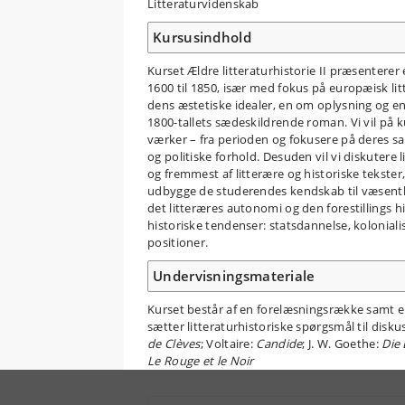
Litteraturvidenskab
Kursusindhold
Kurset Ældre litteraturhistorie II præsenterer
1600 til 1850, især med fokus på europæisk lit
dens æstetiske idealer, en om oplysning og e
1800-tallets sædeskildrende roman. Vi vil på ku
værker – fra perioden og fokusere på deres sam
og politiske forhold. Desuden vil vi diskuter
og fremmest af litterære og historiske tekster,
udbygge de studerendes kendskab til væsentlig
det litteræres autonomi og den forestillings his
historiske tendenser: statsdannelse, koloniali
positioner.
Undervisningsmateriale
Kurset består af en forelæsningsrække samt e
sætter litteraturhistoriske spørgsmål til dis
de Clèves
; Voltaire:
Candide
; J. W. Goethe:
Die
Le Rouge et le Noir