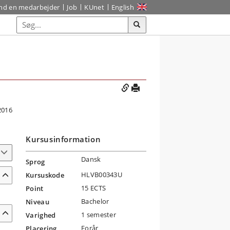
ind en medarbejder
Job
KUnet
English
2016
Kursusinformation
Dansk
Sprog
HLVB00343U
Kursuskode
15 ECTS
Point
Bachelor
Niveau
1 semester
Varighed
Forår
Placering