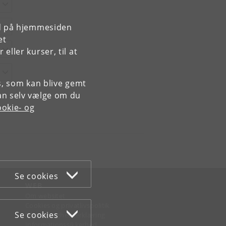
rd på hjemmesiden
et
ller kurser, til at
es, som kan blive gemt
an selv vælge om du
okie- og
Se cookies
WEB
Om websitet
Cookies og privatlivspolitik
Se cookies
Tilgængelighedserklæring
Informationssikkerhed