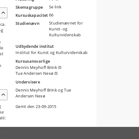
Se link
Skemagruppe
66
Kursuskapacitet
Studienævnet for
Studienævn
ca.
Kunst- og
og
Kulturvidenskab
e
Udbydende institut
le
Institut for Kunst og Kulturvidenskab
st
Kursusansvarlige
m
Dennis Meyhoff Brink
Tue Andersen Nexø
Undervisere
Dennis Meyhoff Brink og Tue
Andersen Nexø
g
Gemt den 23-09-2015
se
hl: