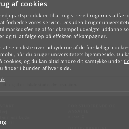
rug af cookies
tredjepartsprodukter til at registrere brugernes adfæ
e at forbedre vores service. Desuden bruger universitet
il markedsføring af for eksempel udvalgte uddannelser e
r og til at følge op på effekten af kampagner.
or at se en liste over udbyderne af de forskellige cooki
 mobil, når du bruger universitetets hjemmeside. Du k
slå cookies, og du kan altid ændre dit samtykke under
Co
 finder i bunden af hver side.
tik
ende dig til din lokale studieadministration.
NTAKT
FOR STUDERENDE OG
ANSATTE
d vej
KUnet
d en medarbejder
ing
takt KU
JOB OG KARRIERE