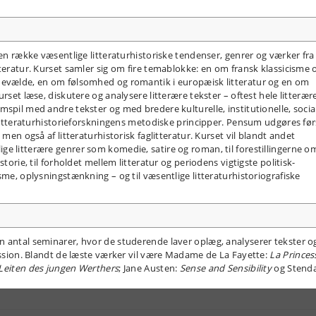
 en række væsentlige litteraturhistoriske tendenser, genrer og værker fra 
teratur. Kurset samler sig om fire temablokke: en om fransk klassicisme 
nevælde, en om følsomhed og romantik i europæisk litteratur og en om
rset læse, diskutere og analysere litterære tekster – oftest hele litterær
spil med andre tekster og med bredere kulturelle, institutionelle, socia
e litteraturhistorieforskningens metodiske principper. Pensum udgøres før
 men også af litteraturhistorisk faglitteratur. Kurset vil blandt andet
e litterære genrer som komedie, satire og roman, til forestillingerne o
torie, til forholdet mellem litteratur og periodens vigtigste politisk-
sme, oplysningstænkning – og til væsentlige litteraturhistoriografiske
n antal seminarer, hvor de studerende laver oplæg, analyserer tekster o
kussion. Blandt de læste værker vil være Madame de La Fayette:
La Princes
 Leiten des jungen Werthers
; Jane Austen:
Sense and Sensibility
og Stenda