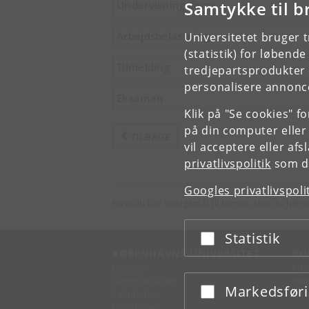
Samtykke til b
Undervisningsform
Arbejdsbelastning
Universitetet bruger 
(statistik) for løbend
Tilmelding
tredjepartsprodukter t
personalisere annonce
Eksamen
Klik på "Se cookies" f
på din computer eller
TILBAGE
vil acceptere eller af
privatlivspolitik
som du
Googles privatlivspoli
Hvis du har spørgsmål til kurset, skal du henv
Statistik
Acceptér eller afslå
KØBENHAVNS UNIVERSITET
KO
Ledelse
Fin
Administration
Fin
Markedsfør
Acceptér eller afslå
Fakulteter
Kon
Institutter