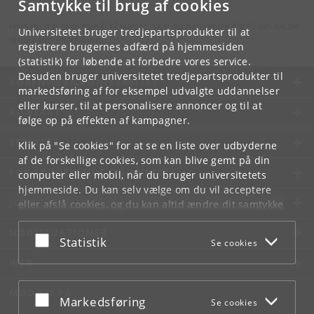
Samtykke til brug af cookies
Hvis du har spørgsmål til kurset, skal du henvende dig til din lokale
Universitetet bruger tredjepartsprodukter til at
studieadministration.
registrere brugernes adfærd på hjemmesiden
(statistik) for løbende at forbedre vores service.
Desuden bruger universitetet tredjepartsprodukter til
KØBENHAVNS UNIVERSITET
markedsføring af for eksempel udvalgte uddannelser
eller kurser, til at personalisere annoncer og til at
KONTAKT
følge op på effekten af kampagner.
SERVICES
Klik på "Se cookies" for at se en liste over udbyderne
af de forskellige cookies, som kan blive gemt på din
FOR STUDERENDE OG ANSATTE
computer eller mobil, når du bruger universitetets
hjemmeside. Du kan selv vælge om du vil acceptere
JOB OG KARRIERE
eller afslå cookies, og du kan altid ændre dit samtykke
under
Cookie- og privatlivspolitik
som du finder i
NØDSITUATIONER
bunden af hver side.
Acceptér eller afslå
Statistik
Se cookies
Googles privatlivspolitik
WEB
MØD KU PÅ
Acceptér eller afslå
Markedsføring
Se cookies