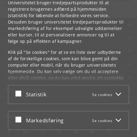
Hvis du har spørgsmål til kurset, skal du henvende dig til din lokale
Universitetet bruger tredjepartsprodukter til at
studieadministration.
registrere brugernes adfærd på hjemmesiden
(statistik) for løbende at forbedre vores service.
Desuden bruger universitetet tredjepartsprodukter til
KØBENHAVNS UNIVERSITET
markedsføring af for eksempel udvalgte uddannelser
eller kurser, til at personalisere annoncer og til at
KONTAKT
følge op på effekten af kampagner.
SERVICES
Klik på "Se cookies" for at se en liste over udbyderne
af de forskellige cookies, som kan blive gemt på din
FOR STUDERENDE OG ANSATTE
computer eller mobil, når du bruger universitetets
hjemmeside. Du kan selv vælge om du vil acceptere
JOB OG KARRIERE
eller afslå cookies, og du kan altid ændre dit samtykke
under
Cookie- og privatlivspolitik
som du finder i
NØDSITUATIONER
bunden af hver side.
Acceptér eller afslå
Statistik
Se cookies
Googles privatlivspolitik
WEB
MØD KU PÅ
Acceptér eller afslå
Markedsføring
Se cookies